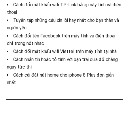
Cách đổi mật khẩu wifi TP-Link bằng máy tính và điện
thoại
Tuyển tập những câu xin lỗi hay nhất cho bạn thân và
người yêu
Cách đổi tên Facebook trên máy tính và điện thoại
chỉ trong nốt nhạc
Cách đổi mật khẩu wifi Viettel trên máy tính tại nhà
Cách nhắn tin hoặc tỏ tình với bạn trai cưa đổ chàng
ngay tức thì
Cách cài đặt nút home cho iphone 8 Plus đơn giản
nhất