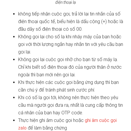
điện thoại lạ
không tiếp nhận cuộc gọi, trả lời lại tin nhắn của số
điện thoại quốc tế, biểu hiện là dấu cộng (+) hoặc là
đầu dãy số điện thoại có số 00.
Không gọi lại cho số lạ khi nháy máy của bạn hoặc
gọi với thời lượng ngắn hay nhắn tin với yêu cầu bạn
gọi lại.
Không gọi lại cuộc gọi nhỡ cho bạn từ số máy lạ.
Chỉ khi biết số điện thoại đó của người thân ở nước
ngoài thì bạn mới nên gọi lại.
Khi thực hiện các cuộc gọi bằng ứng dụng thì bạn
cần chú ý để tránh phát sinh cước phí.
Khi có số lạ gọi tới, không nên thực hiện theo yêu
cầu mà người gọi đưa ra, nhất là cung cấp thông tin
cá nhân của bạn hay OTP code.
Thực hiện ghi âm cuộc gọi hoặc
ghi âm cuộc gọi
zalo
để làm bằng chứng