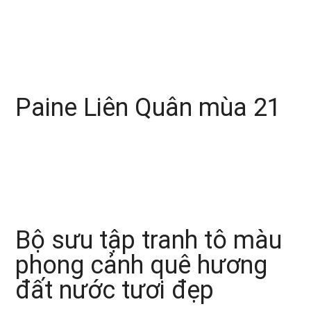
Paine Liên Quân mùa 21
Bộ sưu tập tranh tô màu
phong cảnh quê hương
đất nước tươi đẹp