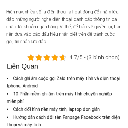
Hiện nay, nhiều số lạ điện thoại lạ hoạt động để nhằm lừa
đảo những người nghe điện thoại, đánh cắp thông tin cá
nhân, tài khoản ngân hàng. Vì thế, để bảo vệ quyền lợi, bạn
nên dựa vào các dấu hiệu nhận biết trên để tránh cuộc
gọi, tin nhắn lừa đảo.
4.7/5 - (3 bình chọn)
Liên Quan
Cách ghi âm cuộc gọi Zalo trên máy tính và điện thoại
Iphone, Android
10 Phần mềm ghi âm trên máy tính chuyên nghiệp
miễn phí
Cách đổi hình nền máy tính, laptop đơn giản
Hướng dẫn cách đổi tên Fanpage Facebook trên điện
thoại và máy tính