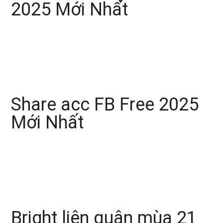
2025 Mới Nhất
Share acc FB Free 2025
Mới Nhất
Bright liên quân mùa 21