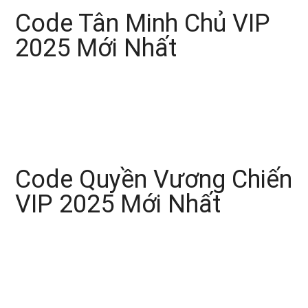
Code Tân Minh Chủ VIP
2025 Mới Nhất
Code Quyền Vương Chiến
VIP 2025 Mới Nhất