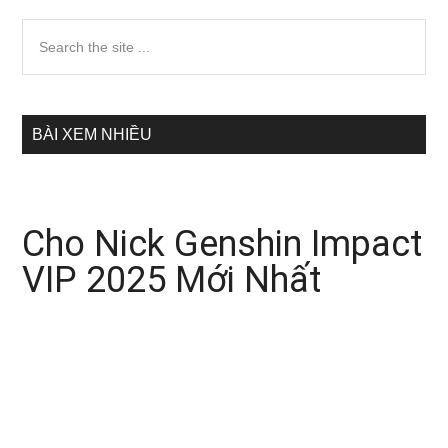
Sidebar
Search
the
chính
site
...
BÀI XEM NHIỀU
Cho Nick Genshin Impact
VIP 2025 Mới Nhất