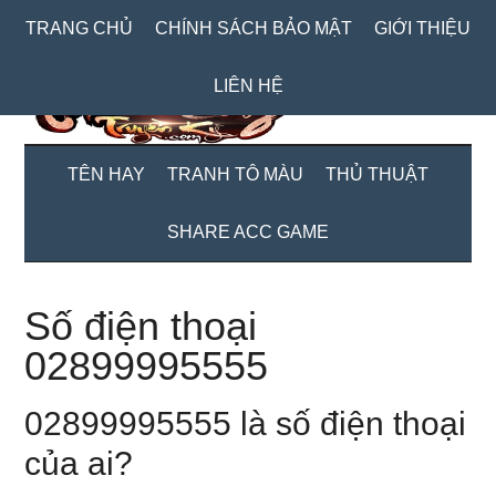
Skip
Skip
Bỏ
TRANG CHỦ
CHÍNH SÁCH BẢO MẬT
GIỚI THIỆU
to
to
qua
main
secondary
primary
LIÊN HỆ
content
menu
sidebar
TÊN HAY
TRANH TÔ MÀU
THỦ THUẬT
SHARE ACC GAME
Số điện thoại
02899995555
02899995555 là số điện thoại
của ai?