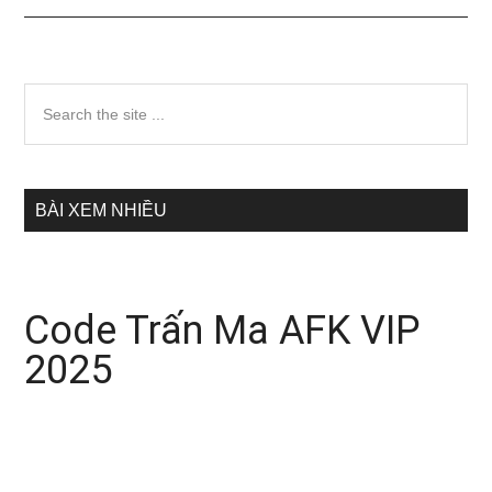
Sidebar
Search
the
chính
site
...
BÀI XEM NHIỀU
Code Trấn Ma AFK VIP
2025