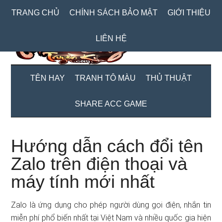
Skip
Skip
Bỏ
TRANG CHỦ
CHÍNH SÁCH BẢO MẬT
GIỚI THIỆU
to
to
qua
main
secondary
primary
LIÊN HỆ
content
menu
sidebar
TÊN HAY
TRANH TÔ MÀU
THỦ THUẬT
SHARE ACC GAME
Hướng dẫn cách đổi tên
Zalo trên điện thoại và
máy tính mới nhất
Zalo là ứng dụng cho phép người dùng gọi điện, nhắn tin
miễn phí phổ biến nhất tại Việt Nam và nhiều quốc gia hiện