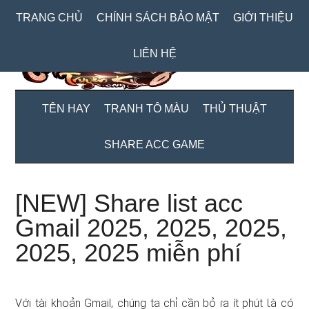
Skip
Skip
Bỏ
TRANG CHỦ
CHÍNH SÁCH BẢO MẬT
GIỚI THIỆU
to
to
qua
main
secondary
primary
LIÊN HỆ
content
menu
sidebar
TÊN HAY
TRANH TÔ MÀU
THỦ THUẬT
SHARE ACC GAME
[NEW] Share list acc
Gmail 2025, 2025, 2025,
2025, 2025 miễn phí
Với tài khoản Gmail, chúng ta chỉ cần bỏ ɾa ít phút Ɩà có