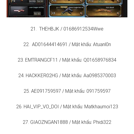
21. THEHBJK / 01686912534Wwe
22. AD01644414691 / Mật khẩu: Atuanl0n
23. EMTRANGCF11 / Mật khẩu: Q01658976834
24. HACKKER02HG / Mật khẩu: Aa0985370003
25. AE091759597 / Mật khẩu: 091759597
26. HAI_VIP_VO_DOI / Mật khẩu: Matkhaumoi123
27. GIAOZNGAN1888 / Mật khẩu: Phidi322