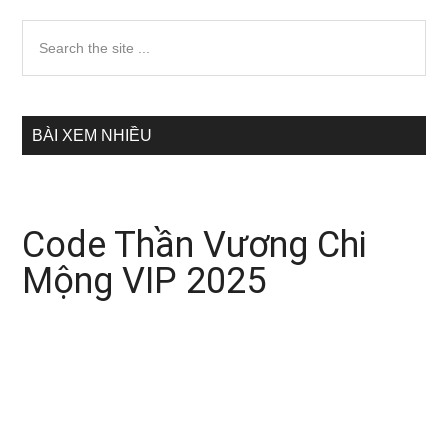
Sidebar
Search
the
chính
site
...
BÀI XEM NHIỀU
Code Thần Vương Chi
Mộng VIP 2025