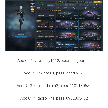
Acc CF 1: vuvanduy1112, pass: Tungbom09
Acc CF 2: xinhgai1, pass: Anhhuy123
Acc CF 3: kubinbinhdinh2, pass: 11021305Aa
Acc CF 4: tapro_kha, pass: 0902305402