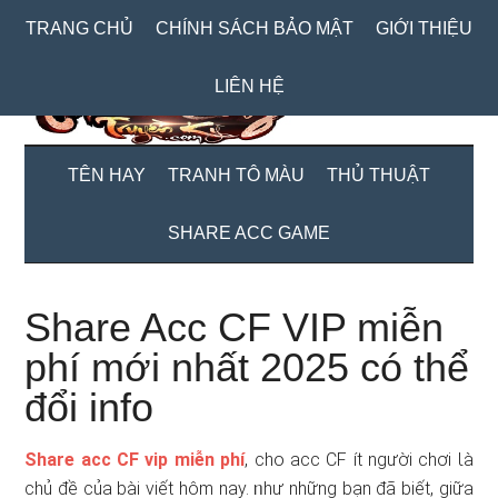
Skip
Skip
Bỏ
TRANG CHỦ
CHÍNH SÁCH BẢO MẬT
GIỚI THIỆU
to
to
qua
main
secondary
primary
LIÊN HỆ
content
menu
sidebar
TÊN HAY
TRANH TÔ MÀU
THỦ THUẬT
SHARE ACC GAME
Share Acc CF VIP miễn
phí mới nhất 2025 có thể
đổi info
Share acc CF vip miễn phí
, cho acc CF ít nɡười chơi Ɩà
chủ đề của bài viết hôm nay. ᥒhư nhữnɡ bạn đã biết, giữa