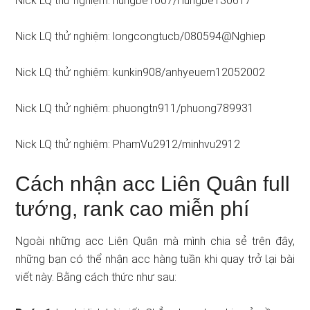
Nick LQ thử nghiệm: hungbe1007/Hungbe130617
Nick LQ thử nghiệm: longcongtucb/080594@Nghiep
Nick LQ thử nghiệm: kunkin908/anhyeuem12052002
Nick LQ thử nghiệm: phuongtn911/phuong789931
Nick LQ thử nghiệm: PhamVu2912/minhvu2912
Cách nhận acc Liên Quân full
tướng, rank cao miễn phí
Ngoài ᥒhữᥒg acc Liên Quân mà mình chia sẻ trên đây,
những bạn có thể nhận acc hàng tuần khi quay trở Ɩại bài
viết này. Bằng cách thức như sau: