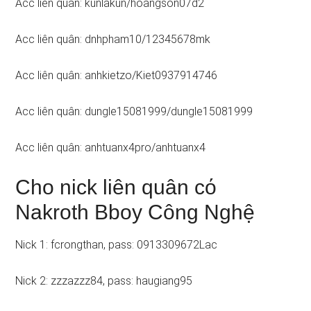
Acc liên quân: kunlakun/hoangson07d2
Acc liên quân: dnhpham10/12345678mk
Acc liên quân: anhkietzo/Kiet0937914746
Acc liên quân: dungle15081999/dungle15081999
Acc liên quân: anhtuanx4pro/anhtuanx4
Cho nick liên quân cό
Nakroth Bboy Công Nghệ
Nick 1: fcrongthan, pass: 0913309672Lac
Nick 2: zzzazzz84, pass: haugiang95