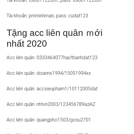
Tài khoản: toi001122toi1, pass: toi001122toi1
Tài khoản: pmminhman, pass: cudat123
Tặng acc liên quân ｍới
nhất 2020
Acc liên quân: 0333464077hai/thanhdat123
Acc liên quân: doannx1994/15051994xx
Acc liên quân: accsieupham1/10112005dat
Acc liên quân: nhtvn2003/123456789azAZ
Acc liên quân: quangpho1503/gosu2701