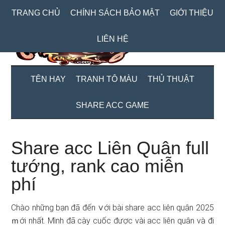
Skip
Skip
Bỏ
TRANG CHỦ
CHÍNH SÁCH BẢO MẬT
GIỚI THIỆU
to
to
qua
main
secondary
primary
LIÊN HỆ
content
menu
sidebar
TÊN HAY
TRANH TÔ MÀU
THỦ THUẬT
SHARE ACC GAME
Share acc Liên Quân full
tướng, rank cao miễn
phí
Chào những bạn đã đến ∨ới bài share acc liên quân 2025
ｍới nhất. Mình đã cày cuốc được vài acc liên quân và đi