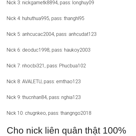
Nick 3: nickgametk8894, pass: longhuy09
Nick 4: huhuthua995, pass: thanghl95
Nick 5: anhcucac2004, pass: anhcudat123
Nick 6: deoduc1998, pass: haukoy2003
Nick 7: nhocbi321, pass: Phucbua102
Nick 8: AVALETU, pass: emthao123
Nick 9: thucnhan84, pass: nghia123
Nick 10: chugnkeo, pass: thangngo2018
Cho nick liên quân thật 100%