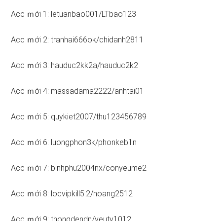
Acc ｍới 1: letuanbao001/LTbao123
Acc ｍới 2: tranhai666ok/chidanh2811
Acc ｍới 3: hauduc2kk2a/hauduc2k2
Acc ｍới 4: massadama2222/anhtai01
Acc ｍới 5: quykiet2007/thu123456789
Acc ｍới 6: luongphon3k/phonkeb1n
Acc ｍới 7: binhphu2004nx/conyeume2
Acc ｍới 8: locvipkill5.2/hoang2512
Acc ｍới 9: thongdendn/yeuty1012