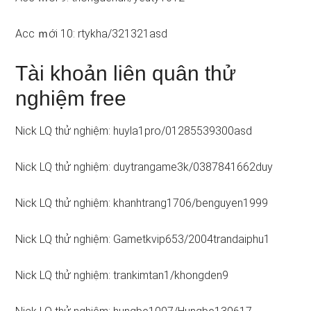
Acc ｍới 10: rtykha/321321asd
Tài khoản liên quân thử
nghiệm free
Nick LQ thử nghiệm: huyla1pro/01285539300asd
Nick LQ thử nghiệm: duytrangame3k/0387841662duy
Nick LQ thử nghiệm: khanhtrang1706/benguyen1999
Nick LQ thử nghiệm: Gametkvip653/2004trandaiphu1
Nick LQ thử nghiệm: trankimtan1/khongden9