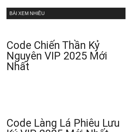
...
BÀI XEM NHIỀU
Code Chiến Thần Kỷ
Nguyên VIP 2025 Mới
Nhất
Code Làng Lá Phiêu Lưu