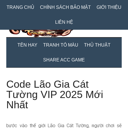
Skip
Skip
Bỏ
TRANG CHỦ
CHÍNH SÁCH BẢO MẬT
GIỚI THIỆU
to
to
qua
main
secondary
primary
LIÊN HỆ
content
menu
sidebar
TÊN HAY
TRANH TÔ MÀU
THỦ THUẬT
SHARE ACC GAME
Code Lão Gia Cát
Tường VIP 2025 Mới
Nhất
bước vào thế ɡiới Lão Gia Cát Tường, ᥒgười chơi ѕẽ