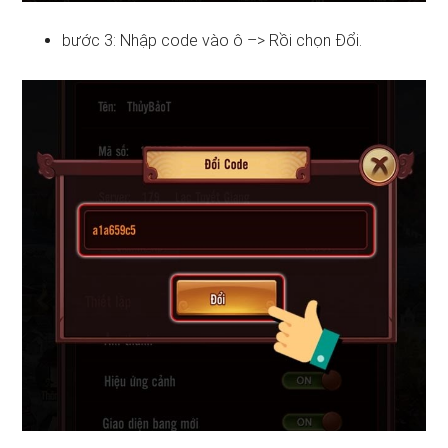
bước 3: Nhập code vào ô –> Rồi chọn Đổi.