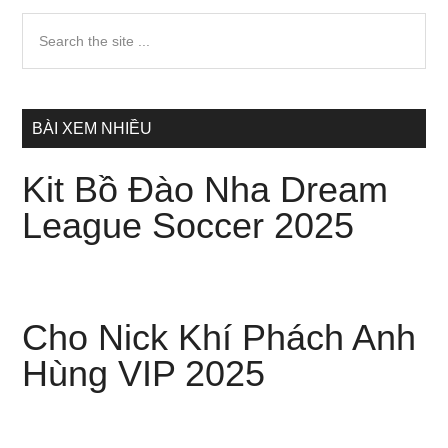
Sidebar
Search
the
chính
site
...
BÀI XEM NHIỀU
Kit Bồ Đào Nha Dream
League Soccer 2025
Cho Nick Khí Phách Anh
Hùng VIP 2025