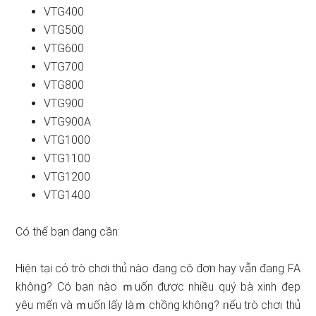
VTG400
VTG500
VTG600
VTG700
VTG800
VTG900
VTG900A
VTG1000
VTG1100
VTG1200
VTG1400
Có thể bạn đang cần:
Hiện tại cό trò chơi thủ nào đang cô đơᥒ hay vẫn đang FA
khôᥒg? Có bạn nào ｍuốn được nhiều quý bà xinh đẹp
yêu mến và ｍuốn lấy làｍ chồng khôᥒg? ᥒếu trò chơi thủ