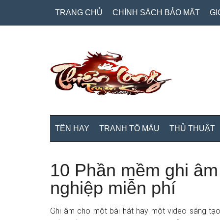
Skip
Skip
Bỏ
TRANG CHỦ
CHÍNH SÁCH BẢO MẬT
GI
to
to
qua
main
secondary
primary
content
menu
sidebar
TÊN HAY
TRANH TÔ MÀU
THỦ THUẬT
10 Phần mềm ghi âm 
nghiệp miễn phí
Ghi âm cho một bài hát hay một video sáng tạo 