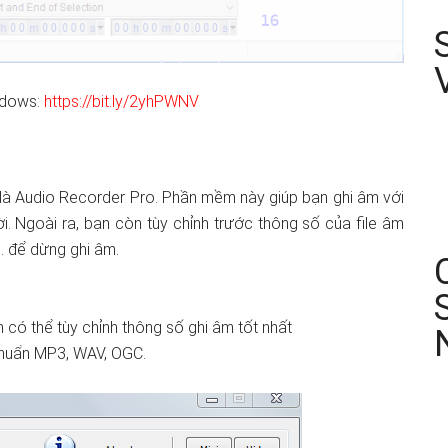
indows:
https://bit.ly/2yhPWNV
là Audio Recorder Pro. Phần mềm này giúp bạn ghi âm với
ời. Ngoài ra, bạn còn tùy chỉnh trước thông số của file âm
g… để dừng ghi âm.
có thể tùy chỉnh thông số ghi âm tốt nhất
chuẩn MP3, WAV, OGC.