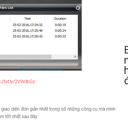
s://bit.ly/2VWdbGs
 giao diện đơn giản nhất trong số những công cụ mà mình
âm tốt nhất sau đây: