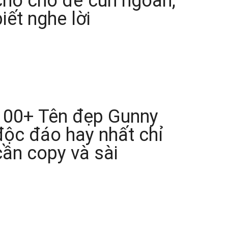
cho chó để cún ngoan,
biết nghe lời
100+ Tên đẹp Gunny
độc đáo hay nhất chỉ
cần copy và sài