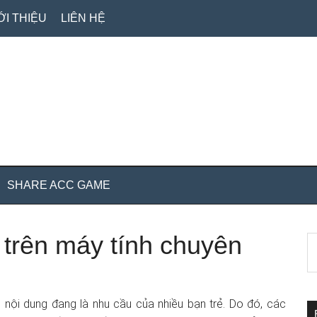
ỚI THIỆU
LIÊN HỆ
SHARE ACC GAME
trên máy tính chuyên
S
S
th
c
si
...
nội dung đang là nhu cầu của nhiều bạn trẻ. Do đó, các