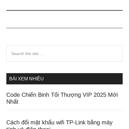
Sidebar
Search
the
chính
site
...
BÀI XEM NHIỀU
Code Chiến Binh Tối Thượng VIP 2025 Mới
Nhất
Cách đổi mật khẩu wifi TP-Link bằng máy