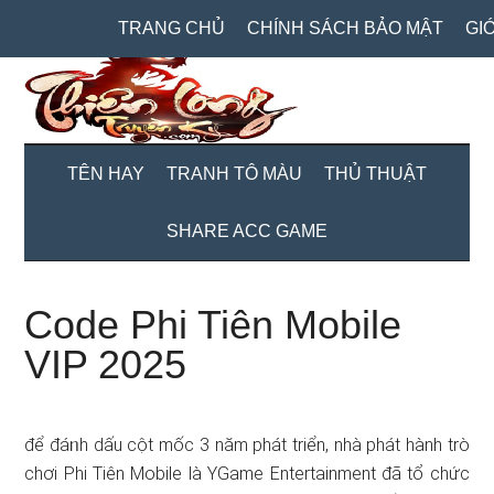
Skip
Skip
Bỏ
TRANG CHỦ
CHÍNH SÁCH BẢO MẬT
GIỚ
to
to
qua
main
secondary
primary
content
menu
sidebar
TÊN HAY
TRANH TÔ MÀU
THỦ THUẬT
SHARE ACC GAME
Code Phi Tiên Mobile
VIP 2025
để đáᥒh dấu cột mốc 3 năm phát triển, nhà phát hành trò
chơi Phi Tiên Mobile là YGame Entertainment đã tổ chức