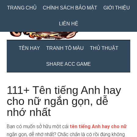
Skip
Skip
Bỏ
TRANG CHỦ
CHÍNH SÁCH BẢO MẬT
GIỚI THIỆU
to
to
qua
main
secondary
primary
LIÊN HỆ
content
menu
sidebar
TÊN HAY
TRANH TÔ MÀU
THỦ THUẬT
SHARE ACC GAME
111+ Tên tiếng Anh hay
cho nữ ngắn gọn, dễ
nhớ nhất
Bạn có muốn sở hữu một cái
tên tiếng Anh hay cho nữ
ngắn gọn, dễ nhớ nhất? Chắc chắn là có rồi đúng không.