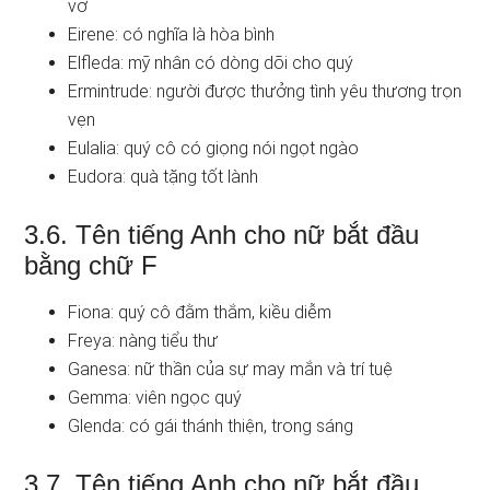
vỡ
Eirene: có nghĩa là hòa bình
Elfleda: mỹ nhân có dòng dõi cho quý
Ermintrude: người được thưởng tình yêu thương trọn
vẹn
Eulalia: quý cô có giọng nói ngọt ngào
Eudora: quà tặng tốt lành
3.6. Tên tiếng Anh cho nữ bắt đầu
bằng chữ F
Fiona: quý cô đằm thắm, kiều diễm
Freya: nàng tiểu thư
Ganesa: nữ thần của sự may mắn và trí tuệ
Gemma: viên ngọc quý
Glenda: có gái thánh thiện, trong sáng
3.7. Tên tiếng Anh cho nữ bắt đầu