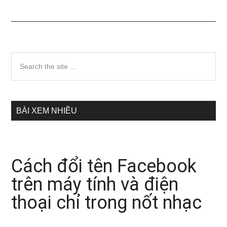
Sidebar
Search
the
chính
site
...
BÀI XEM NHIỀU
Cách đổi tên Facebook
trên máy tính và điện
thoại chỉ trong nốt nhạc