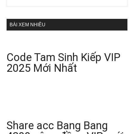
the
chính
site
...
BÀI XEM NHIỀU
Code Tam Sinh Kiếp VIP
2025 Mới Nhất
Share acc Bang Bang