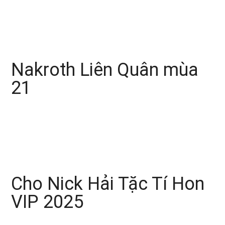
Nakroth Liên Quân mùa
21
Cho Nick Hải Tặc Tí Hon
VIP 2025