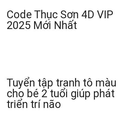
Code Thục Sơn 4D VIP
2025 Mới Nhất
Tuyển tập tranh tô màu
cho bé 2 tuổi giúp phát
triển trí não