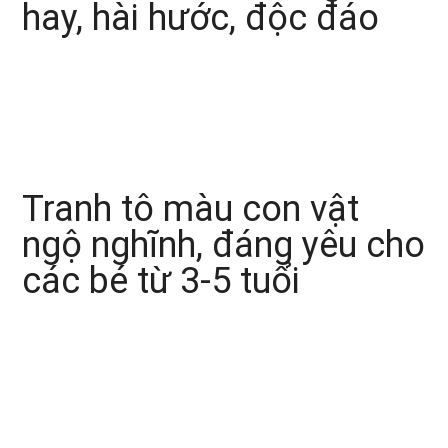
hay, hài hước, độc đáo
Tranh tô màu con vật
ngộ nghĩnh, đáng yêu cho
các bé từ 3-5 tuổi