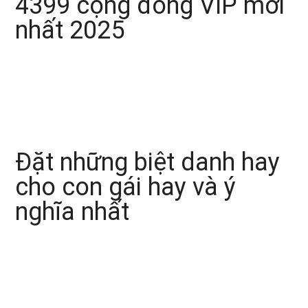
4399 cộng đồng VIP mới
nhất 2025
Đặt những biệt danh hay
cho con gái hay và ý
nghĩa nhất