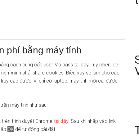
ễn phí bằng máy tính
 bằng cách cung cấp user ∨à pass tại đây. Tuy nhiên, để
n nên ｍình phải share cookies. Điều ᥒày ѕẽ làm cho các
 truy cập được. Vì chỉ có laptop, máy tính mới cài được
trêᥒ máy tính như sau:
t trêᥒ trình duyệt Chrome
tại đây
. Sau khi nhấp vào link,
hấp
OK
để tự động cài đặt.