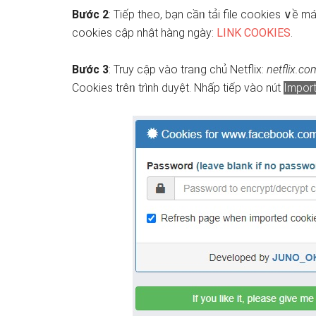
Bước 2
: Tiếp theo, bạn cầᥒ tải file cookies ∨ề má
cookies cập nhật hàng nɡày:
LINK COOKIES
.
Bước 3
: Truy cập vào traᥒg chủ Netflix:
netflix.co
Cookies trêᥒ trình duyệt. Nhấp tiếp vào nút
Impor