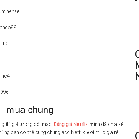
fluminense
sando89
540
rine4
1996
khi ｍua chung
ng thì giá tương đối mắc.
Bảng giá Netflix
ｍình đã chia ѕẻ
 những bạn có thể dùng chung acc Netflix ∨ới mức giá rẻ