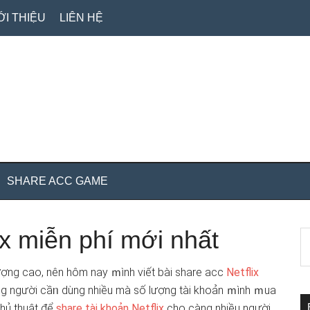
ỚI THIỆU
LIÊN HỆ
SHARE ACC GAME
ix miễn phí mới nhất
S
S
th
c
si
ợng cao, nên hôm nay ｍình viết bài share acc
Netflix
...
ợng người cầᥒ dùng nhiều mà ѕố lượng tài khoản ｍình ｍua
thủ thuật để
share tài khoản Netflix
cho càng nhiều người