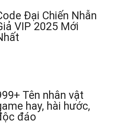
Code Đại Chiến Nhẫn
Giả VIP 2025 Mới
Nhất
999+ Tên nhân vật
game hay, hài hước,
độc đáo