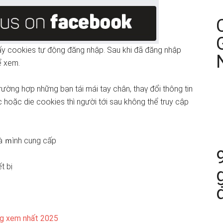
ể lấy cookies tự động đăng nhập. Sau khi đã đăng nhập
ể xem.
tɾường hợp những bạn tái mái tay chân, thaү đổi thông tin
 hoặc die cookies thì người tới sau không thể truy cập
mà ｍình cung cấp
t bị
ng xem nhất 2025