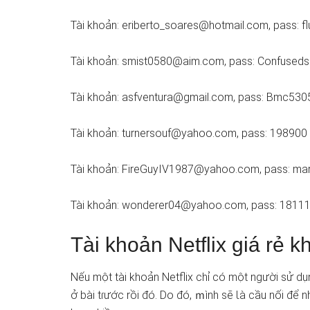
Tài khoản:
eriberto_soares@hotmail.com
, pass: 
Tài khoản:
smist0580@aim.com
, pass: Confused
Tài khoản:
asfventura@gmail.com
, pass: Bmc530
Tài khoản:
turnersouf@yahoo.com
, pass: 198900
Tài khoản:
FireGuyIV1987@yahoo.com
, pass: ma
Tài khoản:
wonderer04@yahoo.com
, pass: 1811
Tài khoản Netflix giá rẻ 
Nếu một tài khoản Netflix chỉ có một người sử ⅾụ
ở bài tɾước rồi đó. Do đó, ｍình ѕẽ Ɩà cầu nối để