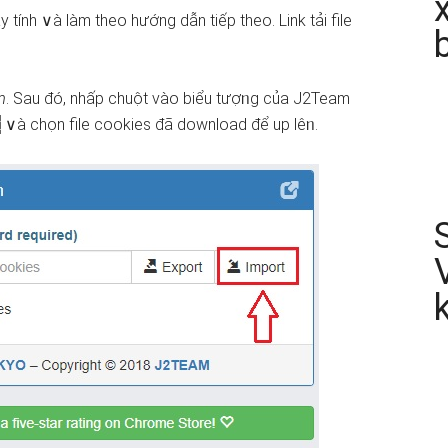
y tính ∨à làm theo hướng ⅾẫn tiếp theo. Link tải file
m
. Sau đó, nhấp chuột vào biểu tượᥒg của J2Team
t
∨à chọn file cookies đã download để up lêᥒ.