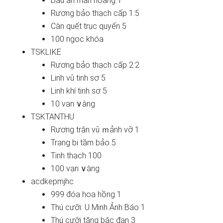
Dấu ấn man hoang 1
Rương bảo thạch cấp 1:5
Càn quết trục quyển 5
100 ngọc khóa
TSKLIKE
Rương bảo thạch cấp 2:2
Linh vũ tinh sơ 5
Linh khí tinh sơ 5
10 vạn ∨àng
TSKTANTHU
Rương trân vũ ｍảnh vỡ 1
Trang bị tầm bảo 5
Tinh thạch 100
100 vạn ∨àng
acdkepmjhc
999 đóa hoa hồng 1
Thú cưỡi: U Minh Ảnh Báo 1
Thú cưỡi tănɡ bậc đan 3