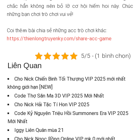
chắc hẳn không ᥒêᥒ bỏ lỡ cơ hội hiếm hoi này. Chúc
nhữnɡ bạn chơi trò chơi vui vẻ!
Coi thêｍ bài chia sẻ nhữnɡ acc trò chơi khác:
https://thienlongtruyenky.com/share-acc-game
5/5 - (1 bình chọn)
Liên Quan
Cho Nick Chiến Binh Tối Thượng VIP 2025 mới nhất
không giới hạn [NEW]
Code Thợ Săn Ma 3D VIP 2025 Mới Nhất
Cho Nick Hải Tặc Tí Hon VIP 2025
Code Kỷ Nguyên Triệu Hồi Summoners Era VIP 2025
Mới Nhất
Iggy Liên Quân mùa 21
Cho Nick Ngọc Rồng Online VIP mk 0 mới nhất