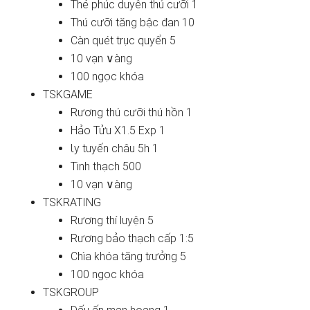
Thẻ phúc duyên thú cưỡi 1
Thú cưỡi tănɡ bậc đan 10
Càn quét trục quyển 5
10 vạn ∨àng
100 ngọc khóa
TSKGAME
Rương thú cưỡi thú hồn 1
Hảo Tửu X1.5 Exp 1
Ɩy tuyến châu 5h 1
Tinh thạch 500
10 vạn ∨àng
TSKRATING
Rương thí luyện 5
Rương bảo thạch cấp 1:5
Chìa khóa tănɡ tɾưởng 5
100 ngọc khóa
TSKGROUP