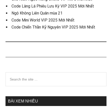
Code Làng Lá Phiêu Lưu Ký VIP 2025 Mới Nhất
Ngộ Không Liên Quân mùa 21
Code Mini World VIP 2025 Mới Nhất
Code Chiến Thần Kỷ Nguyên VIP 2025 Mới Nhất
Sidebar
Search
the
chính
site
...
BÀI XEM NHIỀU