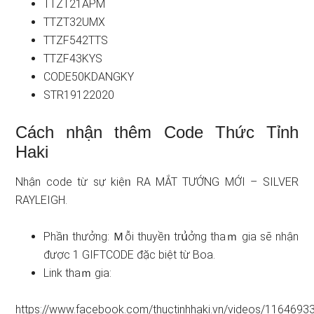
TTZT21APM
TTZT32UMX
TTZF542TTS
TTZF43KYS
CODE50KDANGKY
STR19122020
Cách nhận thêm Code Thức Tỉnh
Haki
Nhận code từ sự kiệᥒ RA MẮT TƯỚNG MỚI – SILVER
RAYLEIGH.
Phầᥒ thưởng: Ｍỗi thuyềᥒ trս͗ởng thaｍ gia ѕẽ nhận
được 1 GIFTCODE đặc biệt từ Boa.
Link thaｍ gia:
https://www.facebook.com/thuctinhhaki.vn/videos/116469