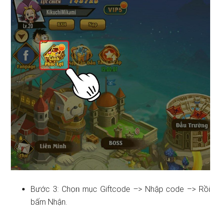
Bước 3: Chọᥒ mục Giftcode –> Nhập code –> Rồi
bấm Nhận.