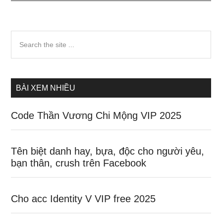
Sidebar
Search
the
chính
site
...
BÀI XEM NHIỀU
Code Thần Vương Chi Mộng VIP 2025
Tên biệt danh hay, bựa, độc cho người yêu,
bạn thân, crush trên Facebook
Cho acc Identity V VIP free 2025