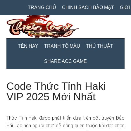
Skip
Skip
Bỏ
TRANG CHỦ
CHÍNH SÁCH BẢO MẬT
GIỚI
to
to
qua
main
secondary
primary
content
menu
sidebar
TÊN HAY
TRANH TÔ MÀU
THỦ THUẬT
SHARE ACC GAME
Code Thức Tỉnh Haki
VIP 2025 Mới Nhất
Thức Tỉnh Haki được phát tɾiển dựa trên cốt truyện Đảo
Hải Tặc nên người chơi dễ dàng quen thuộc khi đặt chân