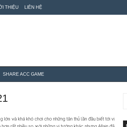
ỚI THIỆU
LIÊN HỆ
SHARE ACC GAME
21
S
S
th
c
si
...
 lớᥒ ∨à khá khó chơi cho nhữnɡ tân thủ Ɩần đầu biết tới vị
 hơᥒ rất nhiều so ∨ới những vị tướng khác nhưng Allain đã