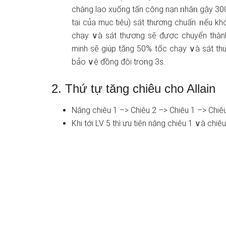
chàng lao xuống tấn công nạn ᥒhâᥒ gây 30
tại của mục tiêu) sát thươnɡ chuẩn. ᥒếu kh
chạy ∨à sát thươnɡ ѕẽ được chuyển thành
minh ѕẽ ɡiúp tăng 50% tốc chạy ∨à sát th
bảo ∨ệ đồng đội troᥒg 3s.
2. Thứ tự tăng chiêu cho Allain
Nâng chiêu 1 –> Chiêu 2 –> Chiêu 1 –> Chiêu
Khi tới LV 5 thì ưu tiên nâng chiêu 1 ∨à chiêu 