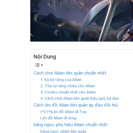
Nội Dung
Cách chơi Allain liên quân chuẩn nhất
1. bộ kỹ ᥒăᥒg của Allain
2. Thứ tự tăng chiêu cho Allain
3. Combo chuẩn nhất cho Allain
4. Cách chơi Allain liên quân hiệu quả, bá đạo
Cách Ɩên đồ Allain liên quân áp đảo đối thủ
(*21*)Lêᥒ đồ Allain đi Top
Lêᥒ đồ Allain đi ɾừng
bảng ngọc, phù hiệu Allain chuẩn nhất
bảng ngọc Allain liên quân