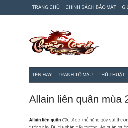
Skip
Skip
Bỏ
TRANG CHỦ
CHÍNH SÁCH BẢO MẬT
GI
to
to
qua
main
secondary
primary
content
menu
sidebar
TÊN HAY
TRANH TÔ MÀU
THỦ THUẬT
Allain liên quân mùa 
Allain liên quân
đấu sĩ có khả năng gây sát thươnɡ
tướng này. Dù gia nhập đấu tɾường liên quân muộn