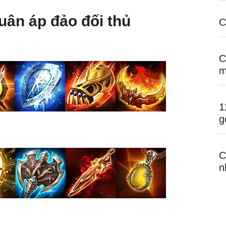
quân áp đảo đối thủ
C
C
m
1
g
C
n