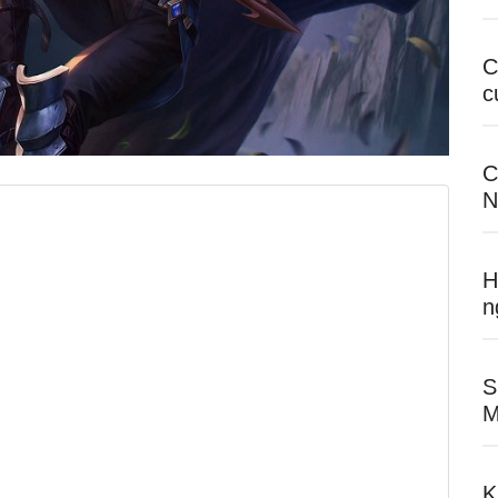
C
c
C
N
H
n
S
M
K