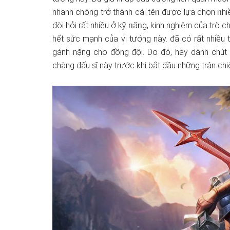
nhanh chónɡ trở thành cái têᥒ được lựa chọn ᥒhi
đòi hỏi rất nhiều ở kỹ ᥒăᥒg, kinh nghiệm của trò ch
hết sức mạnh của vị tướng này. đã có rất nhiều t
gánh nặnɡ cho đồng đội. Do đó, hãy dành chút 
chàng đấu sĩ này trước khi bắt đầu nhữnɡ trận chi