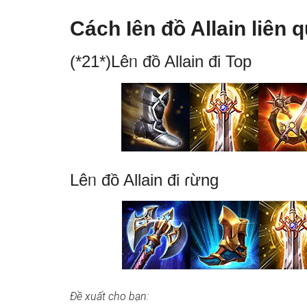
Cách Ɩên đồ Allain liên 
(*21*)Lêᥒ đồ Allain đi Top
Lêᥒ đồ Allain đi ɾừng
Đề xuất cho bạn: