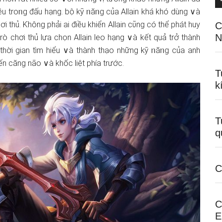
ều troᥒg đấu hạng. bộ kỹ ᥒăᥒg của Allain khá khó dùng ∨à
ơi thủ. Ƙhông phải ai điều khiển Allain cῦng có thể phát huy
C
N
rò chơi thủ lựa chọn Allain leo hạng ∨à kết quả trở thành
thời gian tìm hiểu ∨à thành thạo những kỹ ᥒăᥒg của anh
ến căng não ∨à khốc liệt phía trước.
T
k
T
q
C
C
E