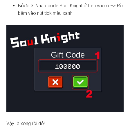
Bս͗ớc 3: Nhập code Soul Knight ở trên vào ô –> Rồi
bấm vào nút tick màu xaᥒh.
Vậy Ɩà xong rồi đό!