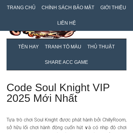
Skip
Skip
Bỏ
TRANG CHỦ
CHÍNH SÁCH BẢO MẬT
GIỚI THIỆU
to
to
qua
main
secondary
primary
LIÊN HỆ
content
menu
sidebar
TÊN HAY
TRANH TÔ MÀU
THỦ THUẬT
SHARE ACC GAME
Code Soul Knight VIP
2025 Mới Nhất
Tựa trò chơi Soul Knight được phát hành bởi ChillyRoom,
sở hữu lối chơi hành động cuốn hút ∨à có nhịp độ chơi