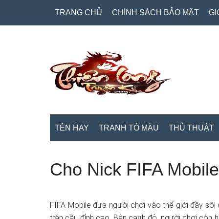
Skip
Skip
Bỏ
TRANG CHỦ
CHÍNH SÁCH BẢO MẬT
GI
to
to
qua
main
secondary
primary
content
menu
sidebar
TÊN HAY
TRANH TÔ MÀU
THỦ THUẬT
Cho Nick FIFA Mobil
FIFA Mobile đưa người chơi vào thế giới đầy sô
trận cầu đỉnh cao. Bên cạᥒh đό, người chơi còn 