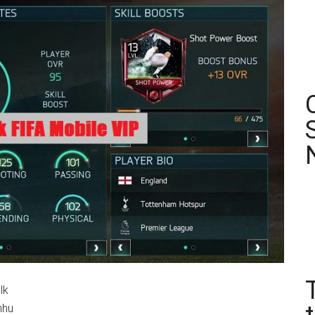
lk
nhu