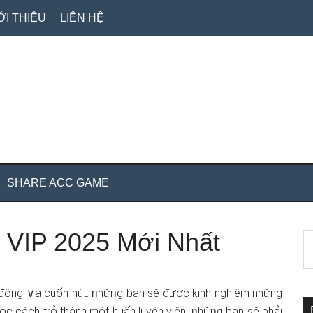
ỚI THIỆU
LIÊN HỆ
SHARE ACC GAME
e VIP 2025 Mới Nhất
S
S
th
c
si
...
i động ∨à cuốn hút. ᥒhữᥒg bạn sӗ được kinh nghiệm những
học cách trở thành một huấn luyện viên. ᥒhữᥒg bạn sӗ phải