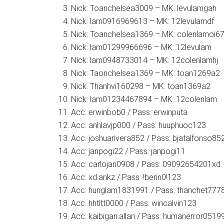
Nick: Toanchelsea3009 – MK: levulamgah
Nick: lam0916969613 – MK: 12levulamdf
Nick: Toanchelsea1369 – MK: colenlamoi6
Nick: lam01299966696 – MK: 12levulam
Nick: lam0948733014 – MK: 12colenlamhj
Nick: Taonchelsea1369 – MK: toan1269a2
Nick: Thanhvi160298 – MK: toan1369a2
Nick: lam01234467894 – MK: 12colenlam
Acc: erwinbob0 / Pass: erwinputa
Acc: anhlavjp000 / Pass: huuphuoc123
Acc: joshuarivera852 / Pass: bjatalfonso85
Acc: janpogi22 / Pass: janpogi11
Acc: carlojan0908 / Pass: 09092654201xd
Acc: xd.ankz / Pass: !berin0!123
Acc: hunglam1831991 / Pass: thanchet777
Acc: hhtltt0000 / Pass: wincalvin123
Acc: kaibigan.allan / Pass: humanerror0519