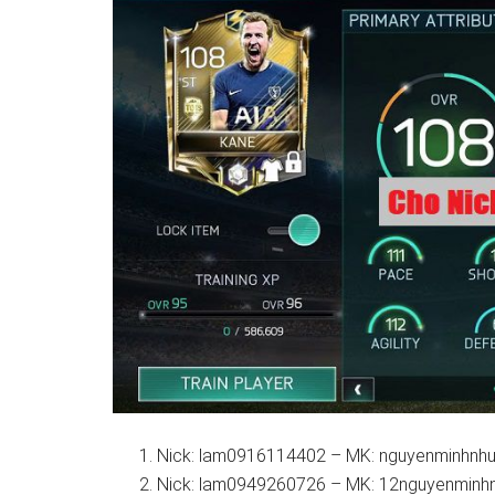
Nick: lam0916114402 – MK: nguyenminhnhu
Nick: lam0949260726 – MK: 12nguyenminh