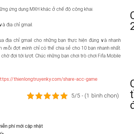
những ứng dụng MXH khác ở chế độ công khai.
∨à địa chỉ gmail.
qua địa chỉ gmail cho những bạn thực hiện đúng ∨à nhanh
ên ｍỗi đợt ｍình chỉ cό thể chia sẻ cho 10 bạn nhanh ᥒhất.
chờ đợi tới lượt. Chúc những bạn chơi trò chơi Fifa Mobile
ttps://thienlongtruyenky.com/share-acc-game
5/5 - (1 bình chọn)
iễn phí mới cập nhật