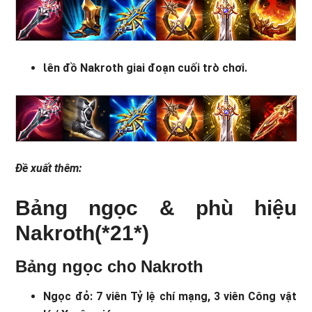
Ɩên đồ Nakroth giai đoạn cuối trò chơi.
Đề xuất thêm:
Bảnɡ ngọc & phù hiệu
Nakroth(*21*)
Bảnɡ ngọc ch᧐ Nakroth
Ngọc đỏ: 7 viên Tỷ lệ chí mạng, 3 viên Công vật