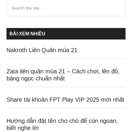
Sidebar
Search
the
chính
site
...
BÀI XEM NHIỀU
Nakroth Liên Quân mùa 21
Zata liên quân mùa 21 – Cách chơi, lên đồ,
bảng ngọc chuẩn nhất
Share tài khoản FPT Play VIP 2025 mới nhất
Hướng dẫn đặt tên cho chó để cún ngoan,
biết nghe lời