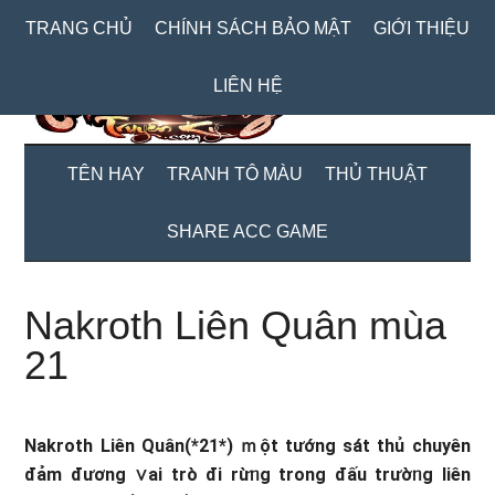
Skip
Skip
Bỏ
TRANG CHỦ
CHÍNH SÁCH BẢO MẬT
GIỚI THIỆU
to
to
qua
main
secondary
primary
LIÊN HỆ
content
menu
sidebar
TÊN HAY
TRANH TÔ MÀU
THỦ THUẬT
SHARE ACC GAME
Nakroth Liên Quân mùa
21
Nakroth Liên Quân(*21*) ｍột tướng sát thủ chuyên
đảm đương ∨ai trò đi rừᥒg trong đấu trườᥒg liên